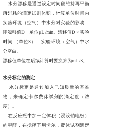
水分漂移是通过设定时间段维持再平衡
所消耗的滴定试剂体积，计算单位时间内
实验环境（空气）中水分对实验的影响，
即漂移值
D
，单位
μL /min
。漂移值
D ×
实验
时间
t
（单位
S
）
=
实验环境（空气）中水
分空白。
漂移值单位在后续计算时要换算为
mL /S
。
水分标定的测定
水分标定是通过加入已知质量的基准
物，来确定卡尔费休试剂的滴定度（浓
度）。
在反应瓶中加一定体积（浸没铂电极）
的甲醇，在搅拌下用卡尔，费休试剂滴定