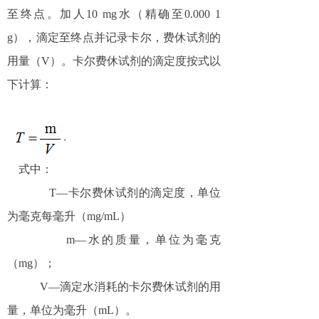
至终点。加人
10 mg
水（精确至
0.000 1
g
），滴定至终点并记录卡尔，费休试剂的
用量（
V
）。卡尔费休试剂的滴定度按式以
下计算：
式中：
T—
卡尔费休试剂的滴定度，单位
为毫克每毫升（
mg/mL
）
m—
水的质量，单位为毫克
（
mg
）；
V—
滴定水消耗的卡尔费休试剂的用
量，单位为毫升（
mL
）。