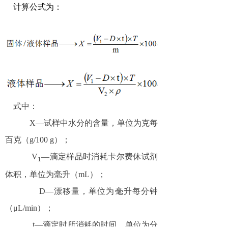
计算公式为：
式中：
X—
试样中水分的含量，单位为克每
百克（
g/100 g
）；
V
—
滴定样品时消耗卡尔费休试剂
1
体积，单位为毫升（
mL
）；
D—
漂移量，单位为毫升每分钟
（
μL
/min
）；
t—
滴定时所消耗的时间，单位为分